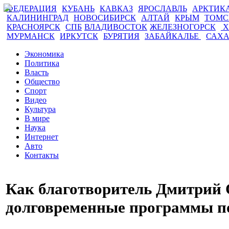
ФЕДЕРАЦИЯ
КУБАНЬ
КАВКАЗ
ЯРОСЛАВЛЬ
АРКТИК
КАЛИНИНГРАД
НОВОСИБИРСК
АЛТАЙ
КРЫМ
ТОМ
КРАСНОЯРСК
СПБ
ВЛАДИВОСТОК
ЖЕЛЕЗНОГОРСК
Х
МУРМАНСК
ИРКУТСК
БУРЯТИЯ
ЗАБАЙКАЛЬЕ
САХ
Экономика
Политика
Власть
Общество
Спорт
Видео
Культура
В мире
Наука
Интернет
Авто
Контакты
Как благотворитель Дмитрий
долговременные программы п