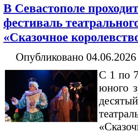
В Севастополе проходи
фестиваль театрального
«Сказочное королевств
Опубликовано 04.06.2026
С 1 по 
юного з
десяты
театра
«Сказоч