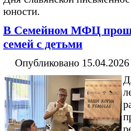
юности.
В Семейном МФЦ проше
семей с детьми
Опубликовано 15.04.2026
Д
л
р
п
р