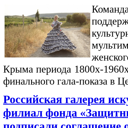
Команд
поддер
культур
мультим
женско
Крыма периода 1800х-1960х
финального гала-показа в Ц
Российская галерея иск
филиал фонда «Защитн
подписали соглашение о