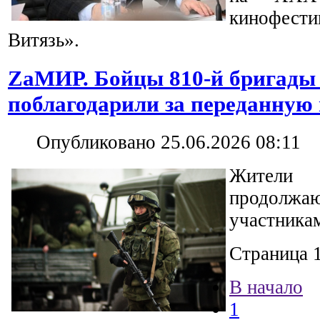
кинофес
Витязь».
ZaМИР. Бойцы 810-й бригады
поблагодарили за переданную
Опубликовано 25.06.2026 08:11
Жители
продолжаю
участника
Страница 1
В начало
1