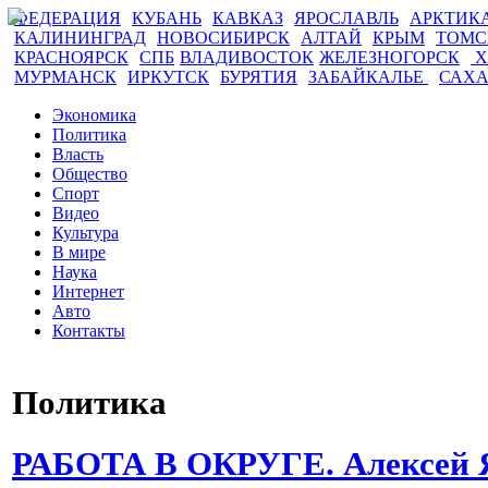
ФЕДЕРАЦИЯ
КУБАНЬ
КАВКАЗ
ЯРОСЛАВЛЬ
АРКТИК
КАЛИНИНГРАД
НОВОСИБИРСК
АЛТАЙ
КРЫМ
ТОМ
КРАСНОЯРСК
СПБ
ВЛАДИВОСТОК
ЖЕЛЕЗНОГОРСК
Х
МУРМАНСК
ИРКУТСК
БУРЯТИЯ
ЗАБАЙКАЛЬЕ
САХ
Экономика
Политика
Власть
Общество
Спорт
Видео
Культура
В мире
Наука
Интернет
Авто
Контакты
Политика
РАБОТА В ОКРУГЕ. Алексей Я