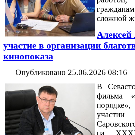
граждана
сложной ж
Алексей
участие в организации благот
кинопоказа
Опубликовано 25.06.2026 08:16
В Севаст
фильма «
порядке
участии
Саровског
на XXXV