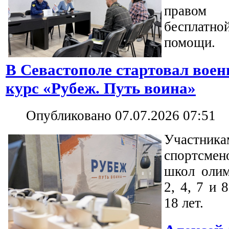
правом
бесплат
помощи.
В Севастополе стартовал вое
курс «Рубеж. Путь воина»
Опубликовано 07.07.2026 07:51
Участн
спортсме
школ олим
2, 4, 7 и 
18 лет.