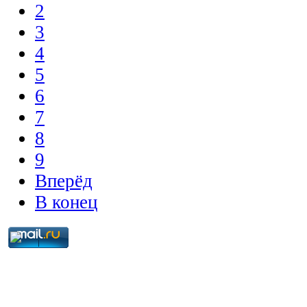
2
3
4
5
6
7
8
9
Вперёд
В конец