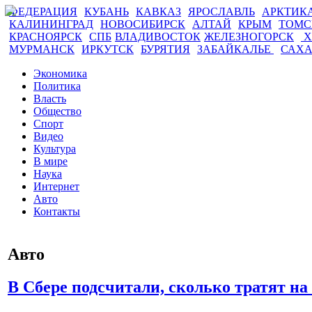
ФЕДЕРАЦИЯ
КУБАНЬ
КАВКАЗ
ЯРОСЛАВЛЬ
АРКТИК
КАЛИНИНГРАД
НОВОСИБИРСК
АЛТАЙ
КРЫМ
ТОМ
КРАСНОЯРСК
СПБ
ВЛАДИВОСТОК
ЖЕЛЕЗНОГОРСК
Х
МУРМАНСК
ИРКУТСК
БУРЯТИЯ
ЗАБАЙКАЛЬЕ
САХ
Экономика
Политика
Власть
Общество
Спорт
Видео
Культура
В мире
Наука
Интернет
Авто
Контакты
Авто
В Сбере подсчитали, сколько тратят н