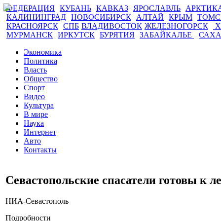
ФЕДЕРАЦИЯ
КУБАНЬ
КАВКАЗ
ЯРОСЛАВЛЬ
АРКТИК
КАЛИНИНГРАД
НОВОСИБИРСК
АЛТАЙ
КРЫМ
ТОМ
КРАСНОЯРСК
СПБ
ВЛАДИВОСТОК
ЖЕЛЕЗНОГОРСК
Х
МУРМАНСК
ИРКУТСК
БУРЯТИЯ
ЗАБАЙКАЛЬЕ
САХ
Экономика
Политика
Власть
Общество
Спорт
Видео
Культура
В мире
Наука
Интернет
Авто
Контакты
Севастопольские спасатели готовы к л
НИА-Севастополь
Подробности