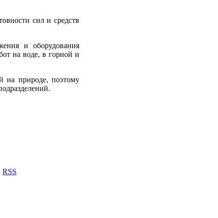
товности сил и средств
жения и оборудования
от на воде, в горной и
й на природе, поэтому
подразделений.
RSS
Х