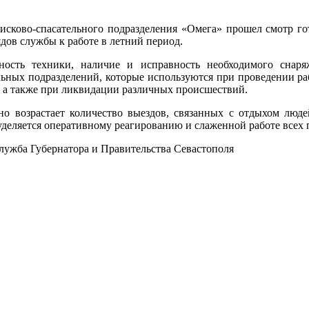
исково-спасательного подразделения «Омега» прошел смотр го
дов службы к работе в летний период.
ность техники, наличие и исправность необходимого снаря
льных подразделений, которые используются при проведении раб
, а также при ликвидации различных происшествий.
о возрастает количество выездов, связанных с отдыхом люде
уделяется оперативному реагированию и слаженной работе всех 
лужба Губернатора и Правительства Севастополя
МЫ В СОЦИАЛЬНЫХ СЕТЯ