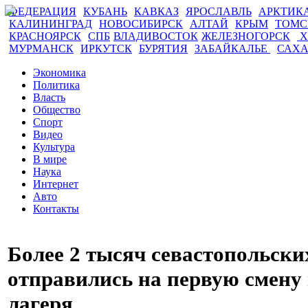
ФЕДЕРАЦИЯ
КУБАНЬ
КАВКАЗ
ЯРОСЛАВЛЬ
АРКТИК
КАЛИНИНГРАД
НОВОСИБИРСК
АЛТАЙ
КРЫМ
ТОМ
КРАСНОЯРСК
СПБ
ВЛАДИВОСТОК
ЖЕЛЕЗНОГОРСК
Х
МУРМАНСК
ИРКУТСК
БУРЯТИЯ
ЗАБАЙКАЛЬЕ
САХ
Экономика
Политика
Власть
Общество
Спорт
Видео
Культура
В мире
Наука
Интернет
Авто
Контакты
Более 2 тысяч севастопольски
отправились на первую смену 
лагеря