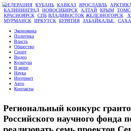
ФЕДЕРАЦИЯ
КУБАНЬ
КАВКАЗ
ЯРОСЛАВЛЬ
АРКТИК
КАЛИНИНГРАД
НОВОСИБИРСК
АЛТАЙ
КРЫМ
ТОМ
КРАСНОЯРСК
СПБ
ВЛАДИВОСТОК
ЖЕЛЕЗНОГОРСК
Х
МУРМАНСК
ИРКУТСК
БУРЯТИЯ
ЗАБАЙКАЛЬЕ
САХ
Экономика
Политика
Власть
Общество
Спорт
Видео
Культура
В мире
Наука
Интернет
Авто
Контакты
Региональный конкурс гранто
Российского научного фонда п
реализовать семь проектов С