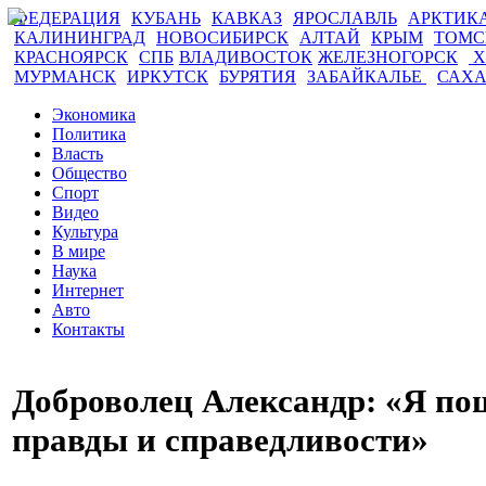
ФЕДЕРАЦИЯ
КУБАНЬ
КАВКАЗ
ЯРОСЛАВЛЬ
АРКТИК
КАЛИНИНГРАД
НОВОСИБИРСК
АЛТАЙ
КРЫМ
ТОМ
КРАСНОЯРСК
СПБ
ВЛАДИВОСТОК
ЖЕЛЕЗНОГОРСК
Х
МУРМАНСК
ИРКУТСК
БУРЯТИЯ
ЗАБАЙКАЛЬЕ
САХ
Экономика
Политика
Власть
Общество
Спорт
Видео
Культура
В мире
Наука
Интернет
Авто
Контакты
Доброволец Александр: «Я по
правды и справедливости»