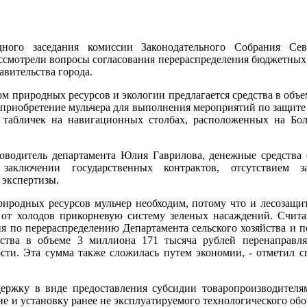
дного заседания комиссии Законодательного Собрания Се
ссмотрели вопросы согласования перераспределения бюджетных
авительства города.
м природных ресурсов и экологии предлагается средства в объе
приобретение мульчера для выполнения мероприятий по защите л
табличек на навигационных столбах, расположенных на Бол
оводитель департамента Юлия Гаврилова, денежные средства о
заключении государственных контрактов, отсутствием з
 экспертизы.
риродных ресурсов мульчер необходим, потому что и лесозащи
ь от холодов прикорневую систему зеленых насаждений. Счи
ия по перераспределению Департамента сельского хозяйства и п
дства в объеме 3 миллиона 171 тысяча рублей перенаправл
и. Эта сумма также сложилась путем экономии, - отметил сп
держку в виде предоставления субсидии товаропроизводител
ие и установку ранее не эксплуатируемого технологического об