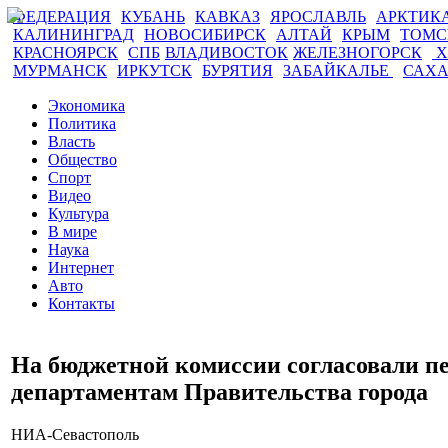
ФЕДЕРАЦИЯ
КУБАНЬ
КАВКАЗ
ЯРОСЛАВЛЬ
АРКТИК
КАЛИНИНГРАД
НОВОСИБИРСК
АЛТАЙ
КРЫМ
ТОМ
КРАСНОЯРСК
СПБ
ВЛАДИВОСТОК
ЖЕЛЕЗНОГОРСК
Х
МУРМАНСК
ИРКУТСК
БУРЯТИЯ
ЗАБАЙКАЛЬЕ
САХ
Экономика
Политика
Власть
Общество
Спорт
Видео
Культура
В мире
Наука
Интернет
Авто
Контакты
На бюджетной комиссии согласовали п
департаментам Правительства города
НИА-Севастополь