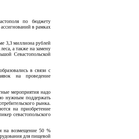
вастополя по бюджету
 ассигнований в рамках
ме 3,3 миллиона рублей
еса, а также на замену
ьшой Севастопольской
бразовались в связи с
аявок на проведение
тные мероприятия надо
таю нужным поддержать
отребительского рынка.
яются на приобретение
икер севастопольского
ям на возмещение 50 %
орудования для пищевой