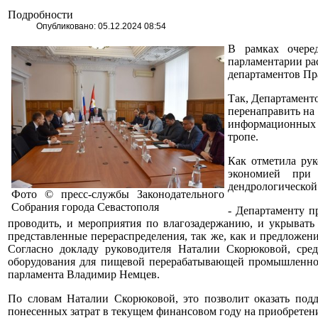
Подробности
Опубликовано: 05.12.2024 08:54
В рамках очере
парламентарии ра
департаментов Пр
Так, Департаменто
перенаправить на 
информационных 
тропе.
Как отметила рук
экономией при 
дендрологической
Фото © пресс-службы Законодательного
Собрания города Севастополя
- Департаменту п
проводить, и мероприятия по влагозадержанию, и укрыват
представленные перераспределения, так же, как и предложен
Согласно докладу руководителя Наталии Скорюковой, сре
оборудования для пищевой перерабатывающей промышленност
парламента Владимир Немцев.
По словам Наталии Скорюковой, это позволит оказать под
понесенных затрат в текущем финансовом году на приобретен