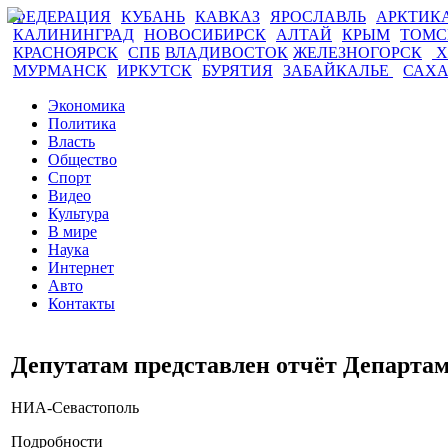
ФЕДЕРАЦИЯ
КУБАНЬ
КАВКАЗ
ЯРОСЛАВЛЬ
АРКТИК
КАЛИНИНГРАД
НОВОСИБИРСК
АЛТАЙ
КРЫМ
ТОМ
КРАСНОЯРСК
СПБ
ВЛАДИВОСТОК
ЖЕЛЕЗНОГОРСК
Х
МУРМАНСК
ИРКУТСК
БУРЯТИЯ
ЗАБАЙКАЛЬЕ
САХ
Экономика
Политика
Власть
Общество
Спорт
Видео
Культура
В мире
Наука
Интернет
Авто
Контакты
Депутатам представлен отчёт Департа
НИА-Севастополь
Подробности