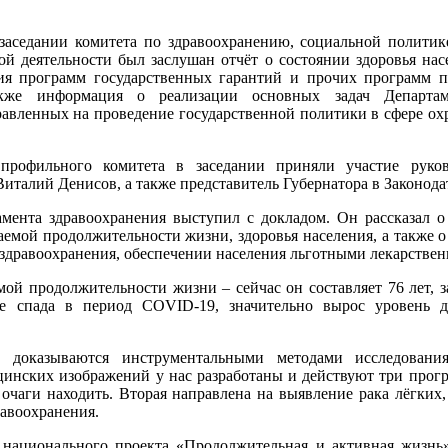
аседании комитета по здравоохранению, социальной политик
ой деятельности был заслушан отчёт о состоянии здоровья нас
ия программ государственных гарантий и прочих программ 
акже информация о реализации основных задач Департаме
равленных на проведение государственной политики в сфере охр
рофильного комитета в заседании приняли участие руков
Виталий Денисов, а также представитель Губернатора в Законод
мента здравоохранения выступил с докладом. Он рассказал 
аемой продолжительности жизни, здоровья населения, а также о
 здравоохранения, обеспечении населения льготными лекарстве
емой продолжительности жизни – сейчас он составляет 76 лет, 
ле спада в период COVID-19, значительно вырос уровень д
 доказываются инструментальными методами исследования
ицинских изображений у нас разработаны и действуют три про
очаги находить. Вторая направлена на выявление рака лёгких,
равоохранения.
национального проекта «Продолжительная и активная жизнь»