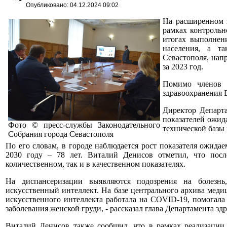
Опубликовано: 04.12.2024 09:02
На расширенном з
рамках контрольн
итогах выполнен
населения, а т
Севастополя, нап
за 2023 год.
Помимо членов п
здравоохранения 
Директор Департа
показателей ожид
Фото © пресс-службы Законодательного
технической базы
Собрания города Севастополя
По его словам, в городе наблюдается рост показателя ожида
2030 году – 78 лет. Виталий Денисов отметил, что пос
количественном, так и в качественном показателях.
На диспансеризации выявляются подозрения на болезнь,
искусственный интеллект. На базе центрального архива мед
искусственного интеллекта работала на COVID-19, помогала 
заболевания женской груди, - рассказал глава Департамента зд
Виталий Денисов также сообщил, что в рамках реализации 