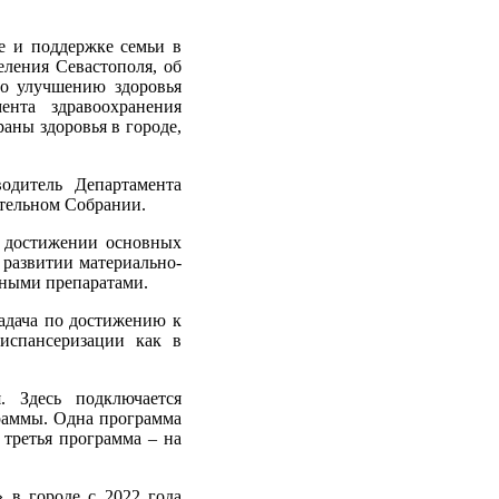
е и поддержке семьи в
еления Севастополя, об
по улучшению здоровья
нта здравоохранения
аны здоровья в городе,
одитель Департамента
ательном Собрании.
о достижении основных
 развитии материально-
нными препаратами.
задача по достижению к
испансеризации как в
. Здесь подключается
граммы. Одна программа
 третья программа – на
 в городе с 2022 года