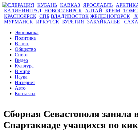
ФЕДЕРАЦИЯ
КУБАНЬ
КАВКАЗ
ЯРОСЛАВЛЬ
АРКТИК
КАЛИНИНГРАД
НОВОСИБИРСК
АЛТАЙ
КРЫМ
ТОМ
КРАСНОЯРСК
СПБ
ВЛАДИВОСТОК
ЖЕЛЕЗНОГОРСК
Х
МУРМАНСК
ИРКУТСК
БУРЯТИЯ
ЗАБАЙКАЛЬЕ
САХ
Экономика
Политика
Власть
Общество
Спорт
Видео
Культура
В мире
Наука
Интернет
Авто
Контакты
Сборная Севастополя заняла в
Спартакиаде учащихся по кик