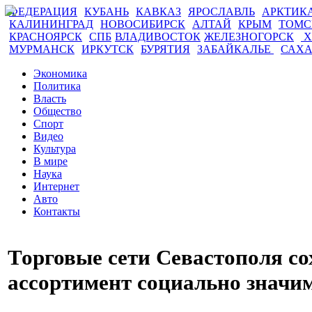
ФЕДЕРАЦИЯ
КУБАНЬ
КАВКАЗ
ЯРОСЛАВЛЬ
АРКТИК
КАЛИНИНГРАД
НОВОСИБИРСК
АЛТАЙ
КРЫМ
ТОМ
КРАСНОЯРСК
СПБ
ВЛАДИВОСТОК
ЖЕЛЕЗНОГОРСК
Х
МУРМАНСК
ИРКУТСК
БУРЯТИЯ
ЗАБАЙКАЛЬЕ
САХ
Экономика
Политика
Власть
Общество
Спорт
Видео
Культура
В мире
Наука
Интернет
Авто
Контакты
Торговые сети Севастополя с
ассортимент социально значи