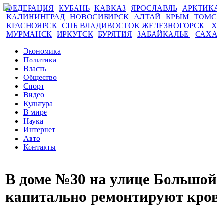
ФЕДЕРАЦИЯ
КУБАНЬ
КАВКАЗ
ЯРОСЛАВЛЬ
АРКТИК
КАЛИНИНГРАД
НОВОСИБИРСК
АЛТАЙ
КРЫМ
ТОМ
КРАСНОЯРСК
СПБ
ВЛАДИВОСТОК
ЖЕЛЕЗНОГОРСК
Х
МУРМАНСК
ИРКУТСК
БУРЯТИЯ
ЗАБАЙКАЛЬЕ
САХ
Экономика
Политика
Власть
Общество
Спорт
Видео
Культура
В мире
Наука
Интернет
Авто
Контакты
В доме №30 на улице Большо
капитально ремонтируют кро