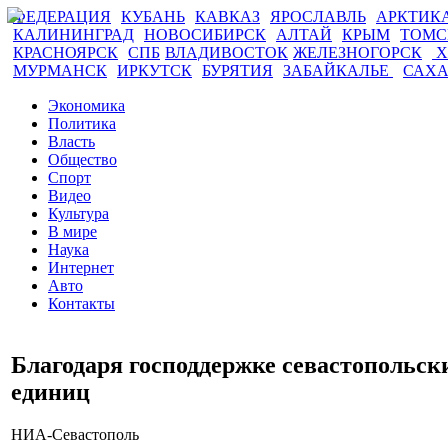
ФЕДЕРАЦИЯ
КУБАНЬ
КАВКАЗ
ЯРОСЛАВЛЬ
АРКТИК
КАЛИНИНГРАД
НОВОСИБИРСК
АЛТАЙ
КРЫМ
ТОМ
КРАСНОЯРСК
СПБ
ВЛАДИВОСТОК
ЖЕЛЕЗНОГОРСК
Х
МУРМАНСК
ИРКУТСК
БУРЯТИЯ
ЗАБАЙКАЛЬЕ
САХ
Экономика
Политика
Власть
Общество
Спорт
Видео
Культура
В мире
Наука
Интернет
Авто
Контакты
Благодаря господдержке севастопольск
единиц
НИА-Севастополь