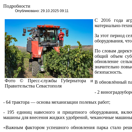
Подробности
Опубликовано: 29.10.2025 09:11
С 2016 года агр
материально-техн
За этот период с
оборудования, чт
По словам директ
общий объем суб
обновление сельх
значительно повы
безопасность.
Фото © Пресс-службы Губернатора и
В обновлённый па
Правительства Севастополя
- 2 виноградоубо
- 64 трактора — основа механизации полевых работ;
- 195 единиц навесного и прицепного оборудования, включ
машины для внесения жидких удобрений, чеканочные машины 
«Важным фактором успешного обновления парка стало реше