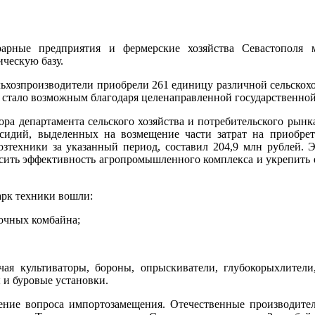
арные предприятия и фермерские хозяйства Севастополя 
ическую базу.
ельхозпроизводители приобрели 261 единицу различной сельскох
о стало возможным благодаря целенаправленной государственно
ора департамента сельского хозяйства и потребительского рын
сидий, выделенных на возмещение части затрат на приобре
озтехники за указанный период, составил 204,9 млн рублей. 
сить эффективность агропромышленного комплекса и укрепить 
рк техники вошли:
рочных комбайна;
ая культиваторы, бороны, опрыскиватели, глубокорыхлители,
и буровые установки.
ние вопроса импортозамещения. Отечественные производител