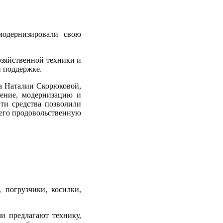
модернизировали свою
озяйственной техники и
й поддержке.
ка Наталии Скорюковой,
тение, модернизацию и
Эти средства позволили
его продовольственную
 погрузчики, косилки,
и предлагают технику,