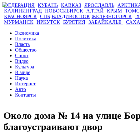
ФЕДЕРАЦИЯ
КУБАНЬ
КАВКАЗ
ЯРОСЛАВЛЬ
АРКТИК
КАЛИНИНГРАД
НОВОСИБИРСК
АЛТАЙ
КРЫМ
ТОМ
КРАСНОЯРСК
СПБ
ВЛАДИВОСТОК
ЖЕЛЕЗНОГОРСК
Х
МУРМАНСК
ИРКУТСК
БУРЯТИЯ
ЗАБАЙКАЛЬЕ
САХ
Экономика
Политика
Власть
Общество
Спорт
Видео
Культура
В мире
Наука
Интернет
Авто
Контакты
Около дома № 14 на улице Бо
благоустраивают двор