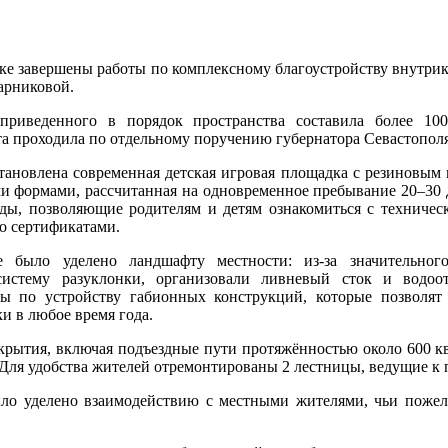
ке завершены работы по комплексному благоустройству внутри
арниковой.
риведенного в порядок пространства составила более 100
та проходила по отдельному поручению губернатора Севастопол
тановлена современная детская игровая площадка с резиновым
и формами, рассчитанная на одновременное пребывание 20–30 
ы, позволяющие родителям и детям ознакомиться с техничес
го сертификатами.
 было уделено ландшафту местности: из-за значительног
систему разуклонки, организовали ливневый сток и водоо
ы по устройству габионных конструкций, которые позволят
 в любое время года.
крытия, включая подъездные пути протяжённостью около 600 к
Для удобства жителей отремонтированы 2 лестницы, ведущие к 
ыло уделено взаимодействию с местными жителями, чьи поже