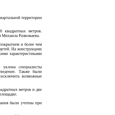
квартальной территории
0 квадратных метров.
я Михаила Развожаева.
 покрытием и более чем
детей. На конструкциях
кими характеристиками
о уклона специалисты
тведение. Также были
 исключить возможные
вадратных метров и две
площадке.
лания были учтены при