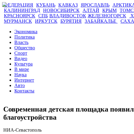
ФЕДЕРАЦИЯ
КУБАНЬ
КАВКАЗ
ЯРОСЛАВЛЬ
АРКТИК
КАЛИНИНГРАД
НОВОСИБИРСК
АЛТАЙ
КРЫМ
ТОМ
КРАСНОЯРСК
СПБ
ВЛАДИВОСТОК
ЖЕЛЕЗНОГОРСК
Х
МУРМАНСК
ИРКУТСК
БУРЯТИЯ
ЗАБАЙКАЛЬЕ
САХ
Экономика
Политика
Власть
Общество
Спорт
Видео
Культура
В мире
Наука
Интернет
Авто
Контакты
Современная детская площадка появила
благоустройства
НИА-Севастополь