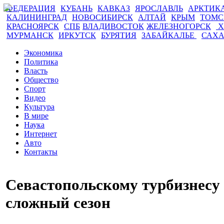
ФЕДЕРАЦИЯ
КУБАНЬ
КАВКАЗ
ЯРОСЛАВЛЬ
АРКТИК
КАЛИНИНГРАД
НОВОСИБИРСК
АЛТАЙ
КРЫМ
ТОМ
КРАСНОЯРСК
СПБ
ВЛАДИВОСТОК
ЖЕЛЕЗНОГОРСК
Х
МУРМАНСК
ИРКУТСК
БУРЯТИЯ
ЗАБАЙКАЛЬЕ
САХ
Экономика
Политика
Власть
Общество
Спорт
Видео
Культура
В мире
Наука
Интернет
Авто
Контакты
Севастопольскому турбизнесу
сложный сезон