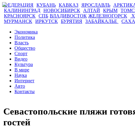
ФЕДЕРАЦИЯ
КУБАНЬ
КАВКАЗ
ЯРОСЛАВЛЬ
АРКТИК
КАЛИНИНГРАД
НОВОСИБИРСК
АЛТАЙ
КРЫМ
ТОМ
КРАСНОЯРСК
СПБ
ВЛАДИВОСТОК
ЖЕЛЕЗНОГОРСК
Х
МУРМАНСК
ИРКУТСК
БУРЯТИЯ
ЗАБАЙКАЛЬЕ
САХ
Экономика
Политика
Власть
Общество
Спорт
Видео
Культура
В мире
Наука
Интернет
Авто
Контакты
Севастопольские пляжи готов
гостей