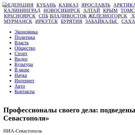
ФЕДЕРАЦИЯ
КУБАНЬ
КАВКАЗ
ЯРОСЛАВЛЬ
АРКТИК
КАЛИНИНГРАД
НОВОСИБИРСК
АЛТАЙ
КРЫМ
ТОМ
КРАСНОЯРСК
СПБ
ВЛАДИВОСТОК
ЖЕЛЕЗНОГОРСК
Х
МУРМАНСК
ИРКУТСК
БУРЯТИЯ
ЗАБАЙКАЛЬЕ
САХ
Экономика
Политика
Власть
Общество
Спорт
Видео
Культура
В мире
Наука
Интернет
Авто
Контакты
Профессионалы своего дела: подведе
Севастополя»
НИА-Севастополь