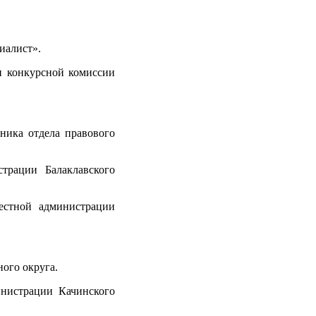
иалист».
и конкурсной комиссии
ника отдела правового
трации Балаклавского
естной администрации
ого округа.
инистрации Качинского