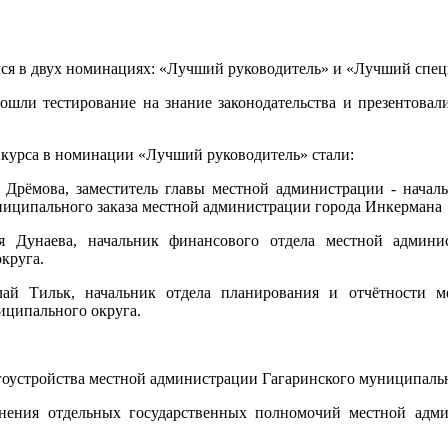
ся в двух номинациях: «Лучший руководитель» и «Лучший спец
ошли тестирование на знание законодательства и презентовал
курса в номинации «Лучший руководитель» стали:
 Дрёмова, заместитель главы местной администрации - началь
ниципального заказа местной администрации города Инкермана
 Дунаева, начальник финансового отдела местной админис
круга.
ай Тильк, начальник отдела планирования и отчётности м
иципального округа.
агоустройства местной администрации Гагаринского муниципальн
лнения отдельных государственных полномочий местной адм