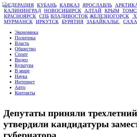
ФЕДЕРАЦИЯ
КУБАНЬ
КАВКАЗ
ЯРОСЛАВЛЬ
АРКТИК
КАЛИНИНГРАД
НОВОСИБИРСК
АЛТАЙ
КРЫМ
ТОМ
КРАСНОЯРСК
СПБ
ВЛАДИВОСТОК
ЖЕЛЕЗНОГОРСК
Х
МУРМАНСК
ИРКУТСК
БУРЯТИЯ
ЗАБАЙКАЛЬЕ
САХ
Экономика
Политика
Власть
Общество
Спорт
Видео
Культура
В мире
Наука
Интернет
Авто
Контакты
Депутаты приняли трехлетний
утвердили кандидатуры замес
губернатора