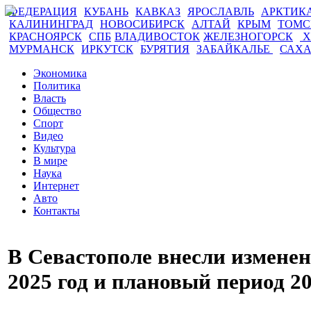
ФЕДЕРАЦИЯ
КУБАНЬ
КАВКАЗ
ЯРОСЛАВЛЬ
АРКТИК
КАЛИНИНГРАД
НОВОСИБИРСК
АЛТАЙ
КРЫМ
ТОМ
КРАСНОЯРСК
СПБ
ВЛАДИВОСТОК
ЖЕЛЕЗНОГОРСК
Х
МУРМАНСК
ИРКУТСК
БУРЯТИЯ
ЗАБАЙКАЛЬЕ
САХ
Экономика
Политика
Власть
Общество
Спорт
Видео
Культура
В мире
Наука
Интернет
Авто
Контакты
В Севастополе внесли изменен
2025 год и плановый период 20