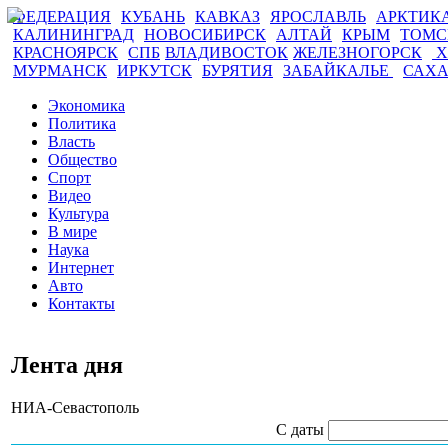
ФЕДЕРАЦИЯ
КУБАНЬ
КАВКАЗ
ЯРОСЛАВЛЬ
АРКТИК
КАЛИНИНГРАД
НОВОСИБИРСК
АЛТАЙ
КРЫМ
ТОМ
КРАСНОЯРСК
СПБ
ВЛАДИВОСТОК
ЖЕЛЕЗНОГОРСК
Х
МУРМАНСК
ИРКУТСК
БУРЯТИЯ
ЗАБАЙКАЛЬЕ
САХ
Экономика
Политика
Власть
Общество
Спорт
Видео
Культура
В мире
Наука
Интернет
Авто
Контакты
Лента дня
НИА-Севастополь
С даты